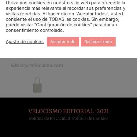
Utilizamos cookies en nuestro sitio web para ofrecerle la
experiencia más relevante al recordar sus preferencias y
visitas repetidas. Al hacer clic en "Aceptar todas", usted
consiente el uso de TODAS las cookies. Sin embargo,
puede visitar "Configuración de cookies" para dar un
consentimiento controlado.
La cara B de la literatura (blog)
Ajuste de cookies
Aceptar todo
Rechazar todo
sico@velocismo.com
VELOCISMO EDITORIAL · 2021
Política de Privacidad
·
Política de Cookies