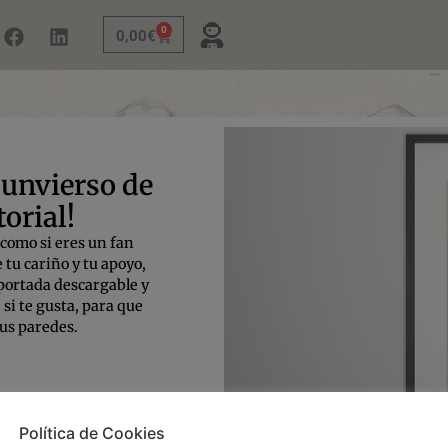
0
0,00
€
 unvierso de
orial!
 como si eres un fan
tu cariño y tu apoyo,
 portada descargable y
 si te gusta, para que
tus paredes.
Política de Cookies